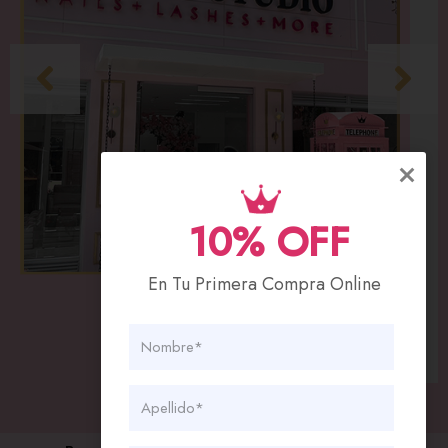
10% OFF
En Tu Primera Compra Online
Sede Cedritos
Cll 140#11-96
(601) 841 8000
320 331 3591