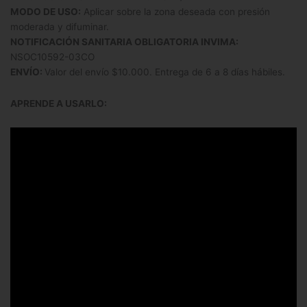
MODO DE USO:
Aplicar sobre la zona deseada con presión
moderada y difuminar.
NOTIFICACIÓN SANITARIA OBLIGATORIA INVIMA:
NSOC10592-03CO
ENVÍO:
Valor del envío $10.000. Entrega de 6 a 8 días hábiles.
APRENDE A USARLO: